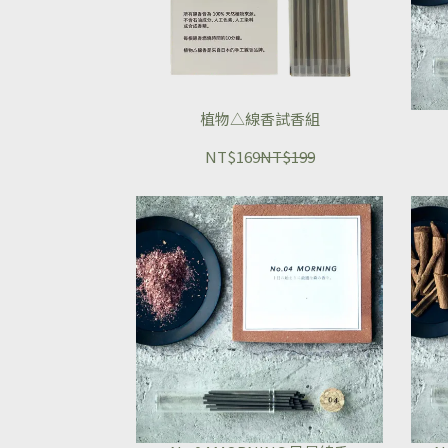
植物△線香試香組
NT$169
NT$199