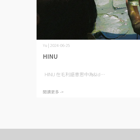
Yu | 2024-06-25
HINU
HINU 在毛利語意思中為&ld⋯
閱讀更多 ->