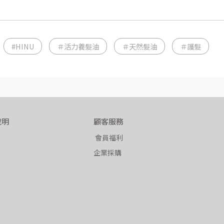
#HINU
＃活力養髮油
＃天然髮油
＃護髮
說明
顧客服務
 會員福利
企業採購