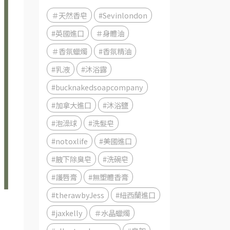
＃天然香皂
#Sevinlondon
#英國進口
＃身體油
＃香氛蠟燭
#香氛精油
#乳液
#沐浴露
#bucknakedsoapcompany
#加拿大進口
#沐浴鹽
#泡澡球
#洗髮皂
#notoxlife
#美國進口
#腋下除臭皂
#洗碗皂
#護唇膏
#無塑體香膏
#therawbyJess
#紐西蘭進口
#jaxkelly
＃水晶蠟燭