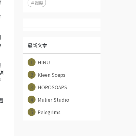
＃護髮
信
，
落
聞
最新文章
頭
1
HINU
週
甚
2
Kleen Soaps
得
3
HOROSOAPS
4
Mulier Studio
週
5
Pelegrims