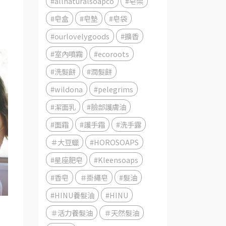
#allnaturalsoapco
#皂架
#皂盒
#皂墊
#皂袋
#ourlovelygoods
#擴香
#室內噴霧
#ecoroots
#洗髮餅
#潤髮餅
#wildona
#pelegrims
#潔面乳
#臉部護膚油
#面霜
#護手霜
#洗手露
＃大豆蠟
#HOROSOAPS
#星座肥皂
#Kleensoaps
#香皂
＃掛繩皂
#髮油
#HINU養髮油
#HINU
＃活力養髮油
＃天然髮油