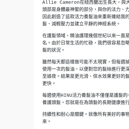
Allie Cameron在紐西蘭出生長
頭部是身體最神聖的部分，與你的法力、力
因此創造了這款活力養髮油來重新連結我
髮、減輕壓力並建立平靜的神經系統。
在護髮領域，精油護理幾個世紀以來一直
名。由於日常生活的忙碌，我們很容易忽
髮的狀況。
雖然每天都這樣做可能不太現實，但每週
使用一次的髮油，以便對您的髮絲進行更深
至過夜。結果是更光滑、保水效果更好的
更快。
每週使用HINU活力養髮油不僅僅是護髮
養護頭髮，您就是在為頭髮的長期健康進
持續性和耐心是關鍵。就像所有美好的事
來。