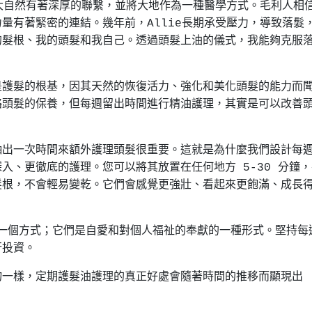
大，與大自然有著深厚的聯繫，並將大地作為一種醫學方式。毛利人相
量有著緊密的連結。幾年前，Allie長期承受壓力，導致落髮
的髮根、我的頭髮和我自己。透過頭髮上油的儀式，我能夠克服
是護髮的根基，因其天然的恢復活力、強化和美化頭髮的能力而
略頭髮的保養，但每週留出時間進行精油護理，其實是可以改善
抽出一次時間來額外護理頭髮很重要。這就是為什麼我們設計每
入、更徹底的護理。您可以將其放置在任何地方 5-30 分鐘，
髮根，不會輕易變乾。它們會感覺更強壯、看起來更飽滿、成長
的一個方式；它們是自愛和對個人福祉的奉獻的一種形式。堅持每
行投資。
物一樣，定期護髮油護理的真正好處會隨著時間的推移而顯現出