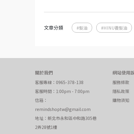
文章分類
#髮油
#HINU養髮油
關於我們
網站使用
客服專線：0965-378-138
服務條款
客服時間：1:00pm - 7:00pm
隱私政策
信箱：
購物須知
remindshoptw@gmail.com
地址：新北市永和區中和路305巷
2弄28號1樓