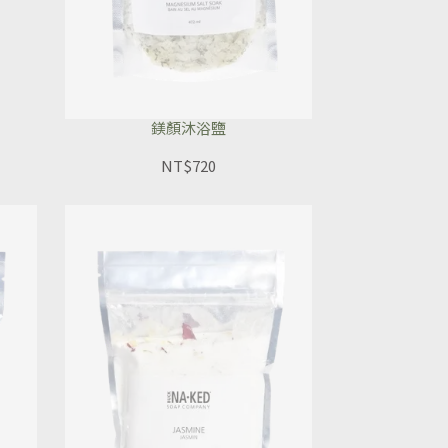
鎂顏沐浴鹽
NT$720