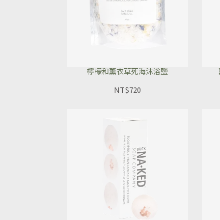
檸檬和薰衣草死海沐浴鹽
NT$720