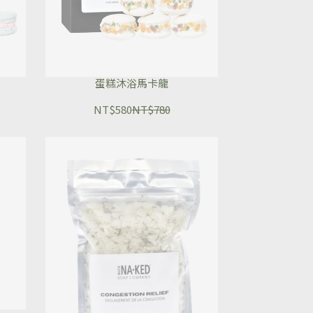
蛋糕沐浴馬卡龍
NT$580
NT$780