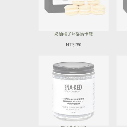
奶油橘子沐浴馬卡龍
NT$780