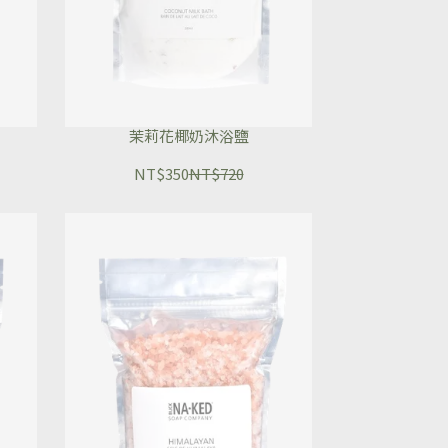
茉莉花椰奶沐浴鹽
NT$350
NT$720