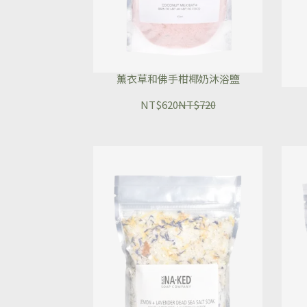
薰衣草和佛手柑椰奶沐浴鹽
NT$620
NT$720