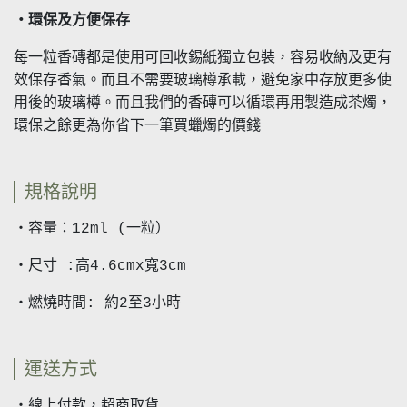
・環保及方便保存
每一粒香磚都是使用可回收錫紙獨立包裝，容易收納及更有
效保存香氣。而且不需要玻璃樽承載，避免家中存放更多使
用後的玻璃樽。而且我們的香磚可以循環再用製造成茶燭，
環保之餘更為你省下一筆買蠟燭的價錢
規格說明
・容量：12ml (一粒）
・尺寸 :高4.6cmx寬3cm
・燃燒時間: 約2至3小時
運送方式
・線上付款，超商取貨