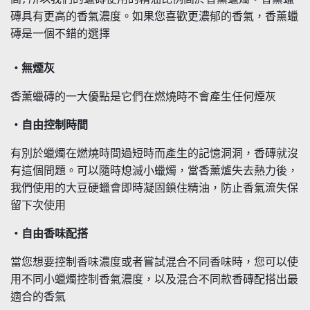
高,所以我們的蠟磚使用的精油比例高於香薰蠟燭。香薰蠟
磚具有更高的香氣濃度。如果您喜歡更濃郁的香氣，香薰蠟
磚是一個不錯的選擇
・無煙灰
香薰蠟磚的一大優點是它們在燃燒時不會產生任何煙灰
・自由控制時間
有別於蠟燭在燃燒時間過短時而產生的記憶洞洞，香磚就沒
有這個問題。可以隨時熄滅小蠟燭，當香薰爐失去熱力後，
我們使用的大豆硬蠟會即時凝固鎖住精油，防止香氣流失保
留下次使用
・自由香味配搭
當您想要控制香味濃度或者嘗試混合不同香味時，您可以使
用不同小蠟燭控制香氣濃度，以及混合不同款香磚配搭出最
適合的香氣