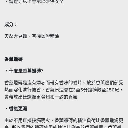
・請遵守以上警示以確保安全
成分：
天然大豆蠟、有機認證精油
香薰蠟磚
・什麼是香薰蠟磚?
香薰蠟磚是沒有燭芯而帶有香味的蠟片。放於香薰爐頂部受
熱而溶化進行擴香，香氣迅速會在3至5分鐘擴散至250尺，
會釋放出比蠟燭更強烈和一致的香氣
・香氣更濃
由於不用直接接觸明火，香薰蠟磚的精油負荷比香薰蠟燭更