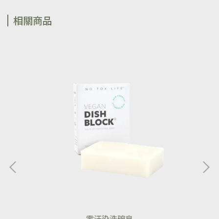
相關商品
零汙染洗碗皂