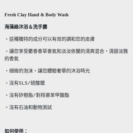
Fresh Clay Hand & Body Wash
海藻綠沐浴＆洗手露
・這種獨特的成分可以有效的調和您的皮膚
・讓您享受麝香香草香氣和淡淡依蘭的清爽混合，清甜淡雅
的香氣
・細緻的泡沫，讓您體驗奢華的沐浴時光
・沒有SLS/硫酸鹽
・沒有矽樹脂/對羥基苯甲酸酯
・沒有石油和動物測試
如何使用：