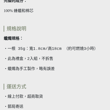
完整的成分：
100% 蜂蠟和棉芯
規格說明
蠟燭規格：
・
一根 35g：寬1.8cm/高18cm （約可燃燒3小時）
・
此為禮盒，2入組，不拆售
・
蠟燭為手工製作，略有誤差
運送方式
・線上付款，超商取貨
・郵局寄送