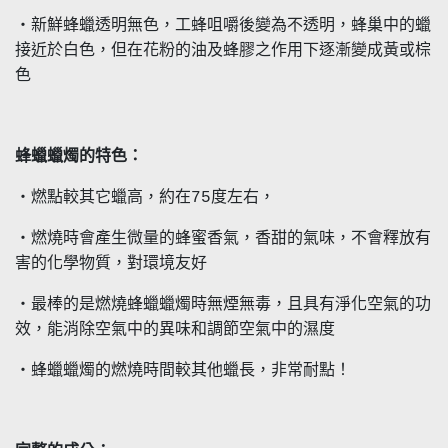
・新鮮蜂蠟透明無色，工蜂咀嚼後變為不透明，蜂巢中的蠟
接近於白色，但在花粉的油及蜂膠之作用下逐漸變成黃或棕
色
蜂蠟蠟燭的特色：
・燃點較其它蠟高，約在75度左右，
・燃燒時會產生微量的蜂蜜香氣，香甜的氣味，不會釋放有
害的化學物質，對環境友好
・最棒的是燃燒蜂蠟蠟燭時無煙無毒，且具有淨化空氣的功
效，能消除空氣中的異味和調節空氣中的濕度
・蜂蠟蠟燭的燃燒時間較其他蠟長，非常耐點！