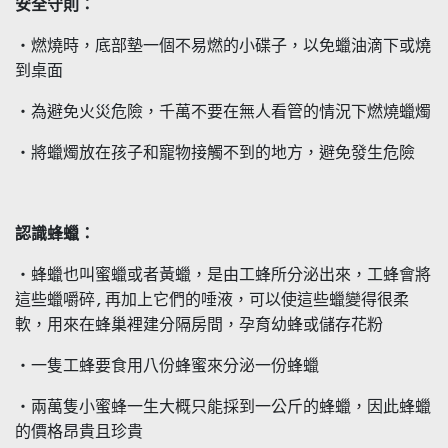
安全守則：
・燃燒時，底部墊一個不易燃的小碟子，以免蠟油滴下或燒
到桌面
・為避免火災危險，千萬不要在無人看管的情況下燃燒蠟燭
・將蠟燭放在孩子和寵物接觸不到的地方，避免發生危險
認識蜂蠟：
・蜂蠟也叫蜜蠟或者黃蠟，是由工蜂所分泌出來，工蜂會將
這些蠟嚼碎,再加上它們的唾液，可以使這些蠟變得很柔
軟，用來在蜂巢裡建分隔房間，孕育幼蜂或儲存花粉
・一隻工蜂要食用八份蜂蜜來分泌一份蜂蠟
・兩萬隻小蜜蜂一生大概只能採到一公斤的蜂蠟，因此蜂蠟
的價格昂貴且珍貴