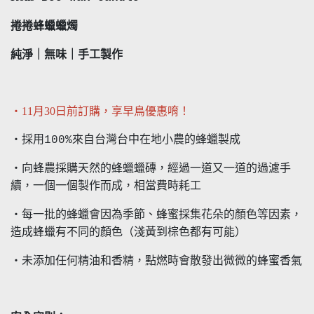
捲捲蜂蠟蠟燭
純淨｜無味｜手工製作
・11月30日前訂購，享早鳥優惠唷！
・採用100%來自台灣台中在地小農的蜂蠟製成
・向蜂農採購天然的蜂蠟蠟磚，經過一道又一道的過濾手
續，一個一個製作而成，相當費時耗工
・每一批的蜂蠟會因為季節、蜂蜜採集花朵的顏色等因素，
造成蜂蠟有不同的顏色（淺黃到棕色都有可能）
・未添加任何精油和香精，點燃時會散發出微微的蜂蜜香氣