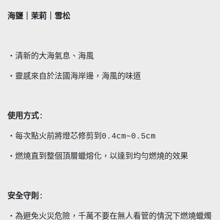
海鹽｜茉莉｜雪松
・清新的大海氣息、海風
・靈感來自於法國海岸邊，海風的味道
使用方式:
・每次點火前將燈芯修剪到0.4cm~0.5cm
・燃燒直到整個頂層蠟熔化，以達到均勻燃燒的效果
安全守則:
・為避免火災危險，千萬不要在無人看管的情況下燃燒蠟燭