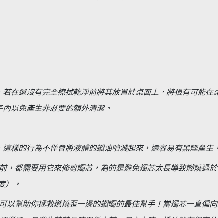
，若在還沒有完全擦拭乾淨前將其放置於桌面上，將很有可能在
子內以免產生非必要的額外清潔。
，這樣的行為不僅會將液體的蠟油噴濺起來，還容易有黑煙產生
前，都需要用它來修剪燭芯，為的是避免燭芯太長導致燃燒過於
度）。
可以幫助你拯救燃燒歪一邊的蠟燭的最佳幫手！當燭芯一直偏向