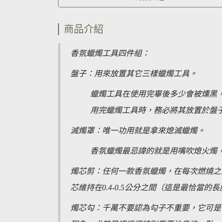
商品介紹
香氛蠟燭工具四件組：
盤子：用來放置其它三樣蠟燭工具。
蠟燭工具在使用完畢後多少會被燻黑
用完蠟燭工具時，務必將其放置於盤
滅燭罩：唯一功用就是拿來熄滅蠟燭。
香氛蠟燭最忌諱的就是用嘴吹熄火燭
燭芯剪：任何一款香氛蠟燭，在每次燃燒之
芯維持在0.4-0.5公分之間（
這是最恰當的長
燭芯勾：千萬不要認為勾子不重要，它可是