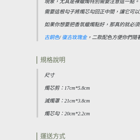
現象，尤其是裸蠟燭特別需要注意這一點。
需要這根勾子將燭芯勾回正中間，讓它可以
如果你想要把香氛蠟燭點好，那真的就必須
古銅色
/
復古玫瑰金
，二款配色方便你們隨
規格說明
尺寸
燭芯剪：17cm*5.8cm
滅燭罩：21cm*
3.8cm
燭芯勾：20cm*2.2cm
運送方式