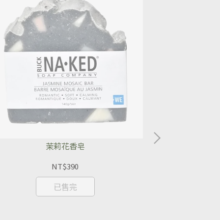
茉莉花香皂
NT$390
已售完