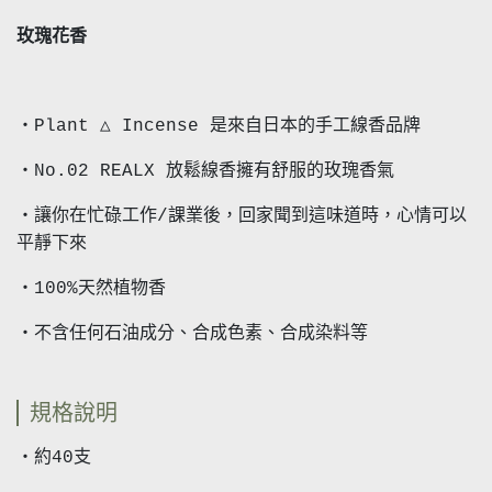
玫瑰花香
・Plant △ Incense 是來自日本的手工線香品牌
・No.02 REALX 放鬆線香擁有舒服的玫瑰香氣
・讓你在忙碌工作/課業後，回家聞到這味道時，心情可以
平靜下來
・100%天然植物香
・不含任何石油成分、合成色素、合成染料等
規格說明
・約40支