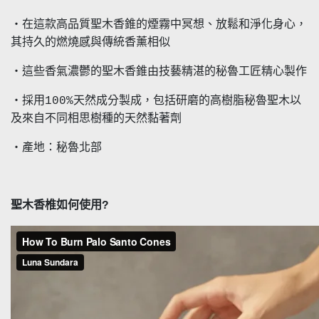
・在這款高品質聖木香錐的煙霧中冥想、放鬆和淨化身心，
其持久的燃燒感與傳統香薰相似
・這些香氣濃鬱的聖木香錐由技藝精湛的秘魯工匠精心製作
・採用100%天然成分製成，包括研磨的高樹脂秘魯聖木以
及來自不同相思樹種的天然黏著劑
・產地：秘魯北部
聖木香椎如何使用?