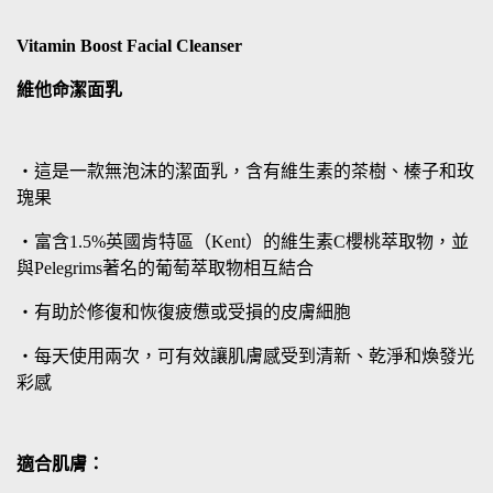
Vitamin Boost Facial Cleanser
維他命潔面乳
・這是一款無泡沫的潔面乳，含有維生素的茶樹、榛子和玫
瑰果
・富含1.5%英國肯特區（Kent）的維生素C櫻桃萃取物，並
與Pelegrims著名的葡萄萃取物相互結合
・有助於修復和恢復疲憊或受損的皮膚細胞
・每天使用兩次，可有效讓肌膚感受到清新、乾淨和煥發光
彩感
適合肌膚：