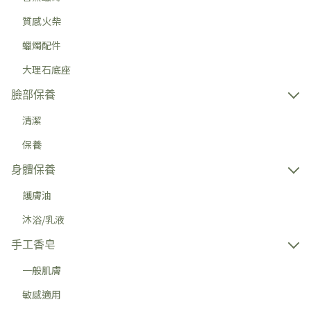
質感火柴
蠟燭配件
大理石底座
臉部保養
清潔
保養
身體保養
護膚油
沐浴/乳液
手工香皂
一般肌膚
敏感適用