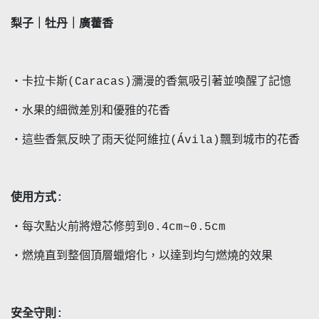
梨子｜牡丹｜廣藿香
・卡拉卡斯(Caracas)瀰漫的香氣吸引著並喚醒了記憶
・水果的細微差別和優雅的花香
・這些香氣反映了雨天從阿維拉(Ávila)飄到城市的花香
使用方式:
・每次點火前將燈芯修剪到0.4cm~0.5cm
・燃燒直到整個頂層蠟熔化，以達到均勻燃燒的效果
安全守則: